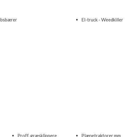
bsbærer​
El-truck - Weedkiller​
Proff. græsklippere​
Plænetraktorer mm​