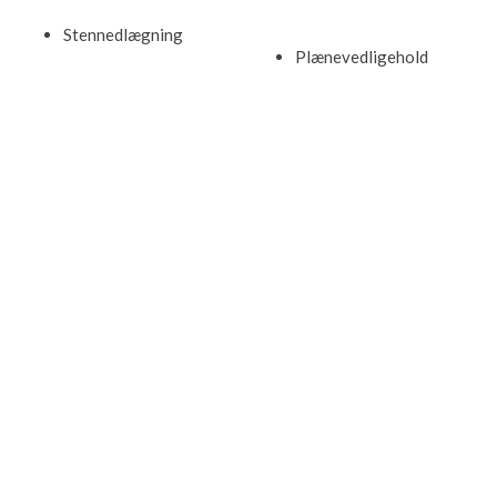
Stennedlægning​
Plænevedligehold​