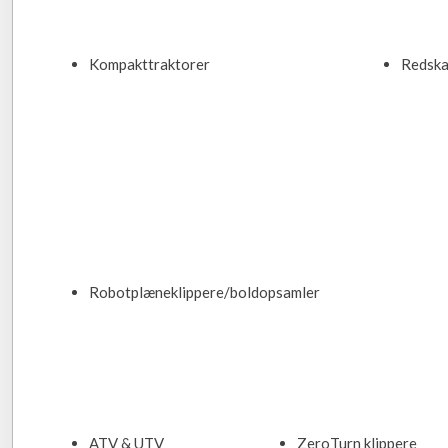
Kompakttraktorer​
Redska
Robotplæneklippere/boldopsamler​
ATV & UTV​
ZeroTurn klippere​