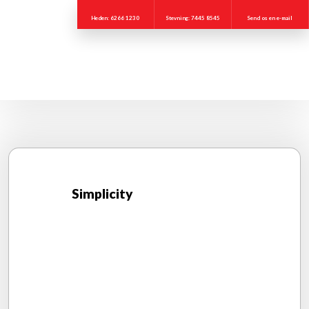
Heden: 6266 1230
Stevning: 7445 8545
Send os en e-mail
Simplicity​