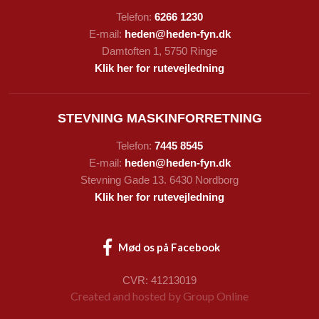
Telefon:
6266 1230
E-mail:
heden@heden-fyn.dk
Damtoften 1, 5750 Ringe
Klik her for rutevejledning
STEVNING MASKINFORRETNING
Telefon:
7445 8545
E-mail:
heden@heden-fyn.dk
Stevning Gade 13. 6430 Nordborg
Klik her for rutevejledning
Mød os på Facebook​
CVR: 41213019
Created and hosted by Group Online