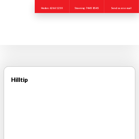
Heden: 6266 1230
Stevning: 7445 8545
Send os en e-mail
Hilltip​